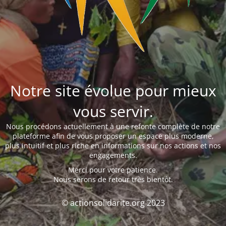
Notre site évolue pour mieux
vous servir.
Nous procédons actuellement à une refonte complète de notre
plateforme afin de vous proposer un espace plus moderne,
plus intuitif et plus riche en informations sur nos actions et nos
engagements.
Merci pour votre patience.
Nous serons de retour très bientôt.
© actionsolidarite.org 2023