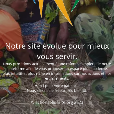
Notre site évolue pour mieux
vous servir.
Nous procédons actuellement à une refonte complète de notre
plateforme afin de vous proposer un espace plus moderne,
plus intuitif et plus riche en informations sur nos actions et nos
engagements.
Merci pour votre patience.
Nous serons de retour très bientôt.
© actionsolidarite.org 2023