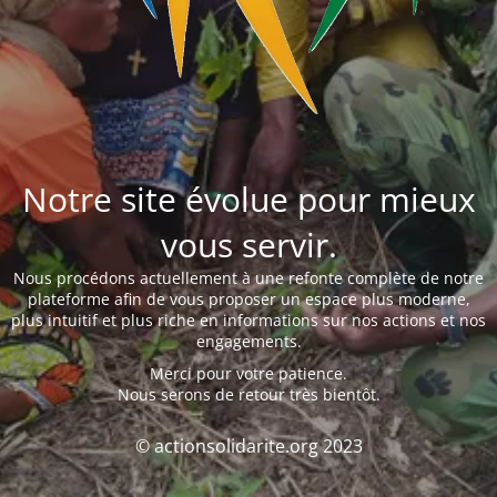
Notre site évolue pour mieux
vous servir.
Nous procédons actuellement à une refonte complète de notre
plateforme afin de vous proposer un espace plus moderne,
plus intuitif et plus riche en informations sur nos actions et nos
engagements.
Merci pour votre patience.
Nous serons de retour très bientôt.
© actionsolidarite.org 2023